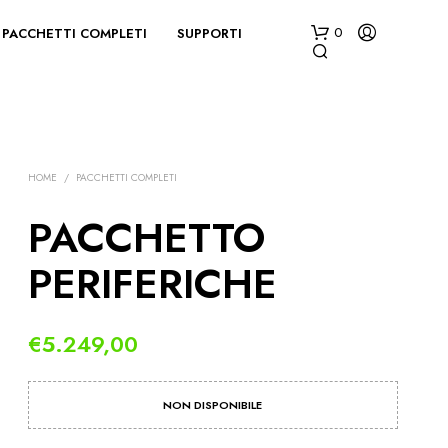
PACCHETTI COMPLETI
SUPPORTI
0
HOME
/
PACCHETTI COMPLETI
PACCHETTO
PERIFERICHE
N
E
S
S
€
5.249,00
U
N
P
R
NON DISPONIBILE
O
D