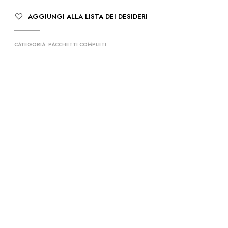
O
AGGIUNGI ALLA LISTA DEI DESIDERI
T
T
O
CATEGORIA:
PACCHETTI COMPLETI
N
E
L
C
A
R
R
E
L
L
O
.