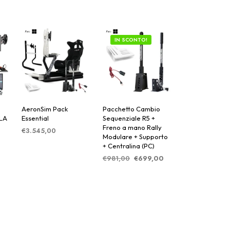
IN SCONTO!
AeronSim Pack
Pacchetto Cambio
LA
Essential
Sequenziale R5 +
Freno a mano Rally
€
3.545,00
Modulare + Supporto
AGGIUNGI AL
+ Centralina (PC)
le
CARRELLO
Il
Il
€
981,00
€
699,00
prezzo
prezzo
,00.
AGGIUNGI AL
originale
attuale
,00.
CARRELLO
era:
è:
€981,00.
€699,00.