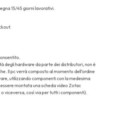
egna 15/45 giorni lavorativi.
ckout.
consentito.
tà degli hardware da parte dei distributori, non è
iche. Il pc verrà composto al momento dell’ordine
rdware, utilizzando componenti con la medesima
à essere montata una scheda video Zotac
 o viceversa, così via per tutti i componenti).