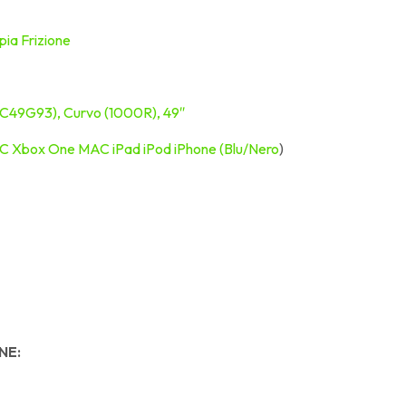
ia Frizione
C49G93), Curvo (1000R), 49″
PC Xbox One MAC iPad iPod iPhone (Blu/Nero
)
NE: