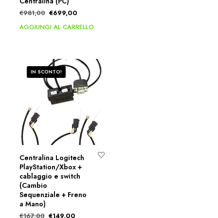
Centralina (PC)
€
981,00
€
699,00
AGGIUNGI AL CARRELLO
IN SCONTO!
Centralina Logitech
PlayStation/Xbox +
cablaggio e switch
(Cambio
Sequenziale + Freno
a Mano)
€
167,00
€
149,00