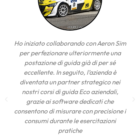
n Aeron Sim
Il mio simulatore è stato un
mente una
compagno d’avventure duran
i per sé
quarantena: perfetto per re
azienda è
allenato e, allo stesso tempo
egico nei
divertirsi. La postazione, inte
ziendali,
made in Italy, è curata in ogni
ati che
dettaglio, mentre il cambio R5
recisione i
sensazioni estremamente reali
itazioni
davvero al top!