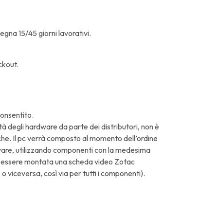
egna 15/45 giorni lavorativi.
ckout.
consentito.
tà degli hardware da parte dei distributori, non è
iche. Il pc verrà composto al momento dell’ordine
rdware, utilizzando componenti con la medesima
à essere montata una scheda video Zotac
 o viceversa, così via per tutti i componenti).