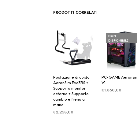
PRODOTTI CORRELATI
NON
DISPONIBILE
Postazione di guida
PC-GAME Aeronsi
AeronSim Evo3RS +
V1
Supporto monitor
€
1.850,00
esterno + Supporto
LEGGI TUTTO
cambio e freno a
mano
€
2.258,00
AGGIUNGI AL
CARRELLO