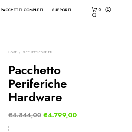
PACCHETTI COMPLETI
SUPPORTI
0
HOME
/
PACCHETTI COMPLETI
Pacchetto
Periferiche
N
E
Hardware
S
S
U
N
Il
Il
€
4.844,00
€
4.799,00
P
R
prezzo
prezzo
O
D