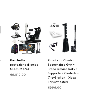
m
Pacchetto
Pacchetto Cambio
postazione di guida
Sequenziale GrA +
MEDIUM (PC)
Freno a mano Rally +
Supporto + Centralina
€
6.810,00
(PlayStation – Xbox –
AGGIUNGI AL
Thrustmaster)
CARRELLO
€
996,00
AGGIUNGI AL
CARRELLO