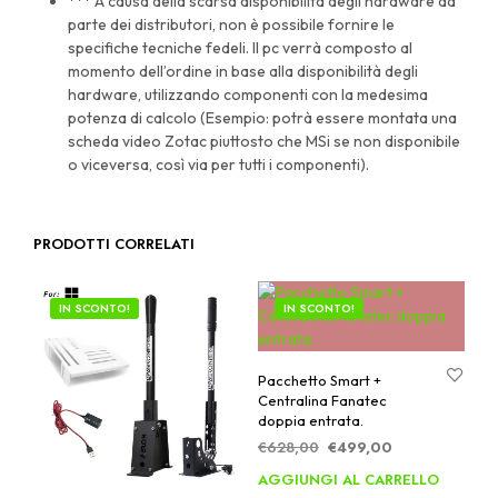
*** A causa della scarsa disponibilità degli hardware da
parte dei distributori, non è possibile fornire le
specifiche tecniche fedeli. Il pc verrà composto al
momento dell’ordine in base alla disponibilità degli
hardware, utilizzando componenti con la medesima
potenza di calcolo (Esempio: potrà essere montata una
scheda video Zotac piuttosto che MSi se non disponibile
o viceversa, così via per tutti i componenti).
PRODOTTI CORRELATI
IN SCONTO!
IN SCONTO!
Pacchetto Smart +
Centralina Fanatec
doppia entrata.
Il
Il
€
628,00
€
499,00
prezzo
prezzo
AGGIUNGI AL CARRELLO
originale
attuale