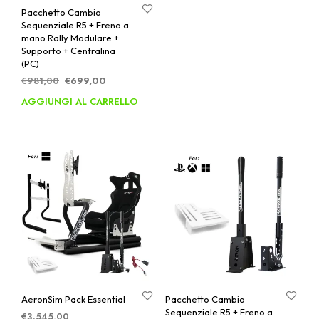
era:
è:
Pacchetto Cambio
€628,00.
€499,00.
Sequenziale R5 + Freno a
mano Rally Modulare +
Supporto + Centralina
(PC)
Il
Il
€
981,00
€
699,00
prezzo
prezzo
AGGIUNGI AL CARRELLO
originale
attuale
era:
è:
€981,00.
€699,00.
AeronSim Pack Essential
Pacchetto Cambio
Sequenziale R5 + Freno a
€
3.545,00