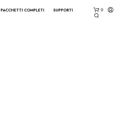
PACCHETTI COMPLETI
SUPPORTI
0
N
E
S
S
U
N
P
R
O
D