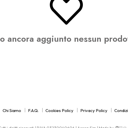
o ancora aggiunto nessun prodott
Chi Siamo
F.A.Q.
Cookies Policy
Privacy Policy
Condizi
tti i diritti riservati | P.IVA 03230040606 | Aeron Sim | Made by 🧑🏻‍💻