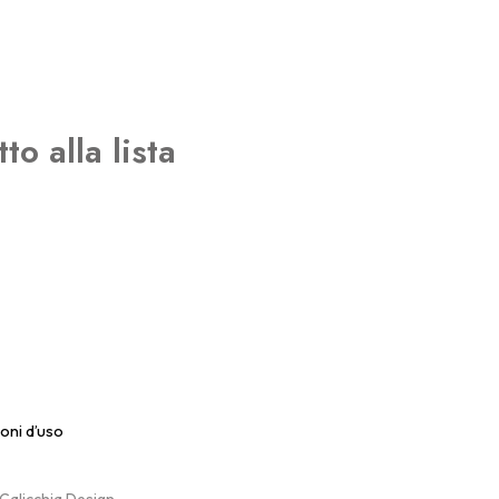
O
T
T
O
N
E
o alla lista
L
C
A
R
R
E
L
L
O
.
oni d’uso
 Calicchia Design