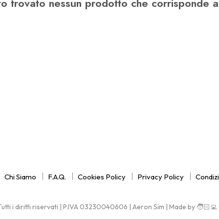
o trovato nessun prodotto che corrisponde al
Chi Siamo
F.A.Q.
Cookies Policy
Privacy Policy
Condizi
tti i diritti riservati | P.IVA 03230040606 | Aeron Sim | Made by 🧑🏻‍💻