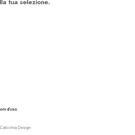
la tua selezione.
O
T
T
O
N
E
L
C
A
R
R
E
L
L
O
.
oni d’uso
 Calicchia Design