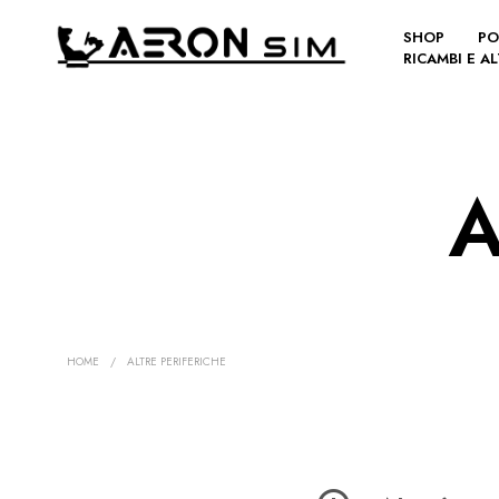
SHOP
PO
RICAMBI E A
A
HOME
/
ALTRE PERIFERICHE