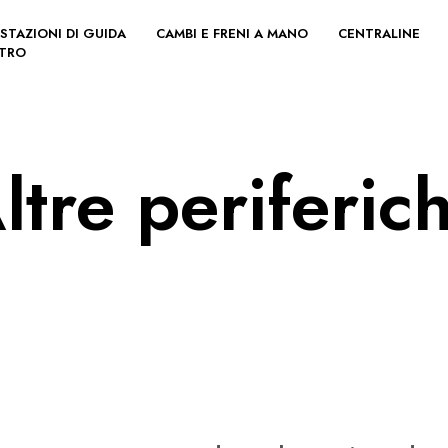
STAZIONI DI GUIDA
CAMBI E FRENI A MANO
CENTRALINE
LTRO
ltre periferic