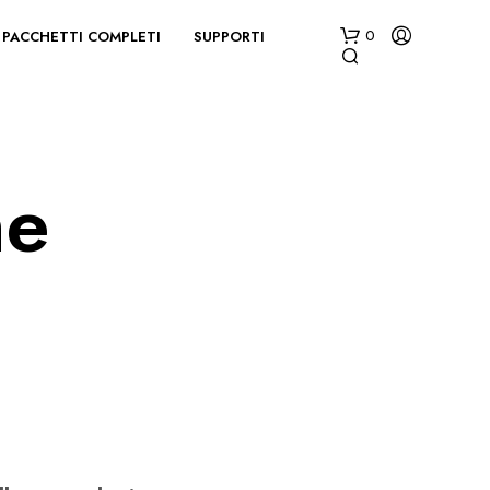
PACCHETTI COMPLETI
SUPPORTI
0
he
N
E
S
S
U
N
P
R
O
D