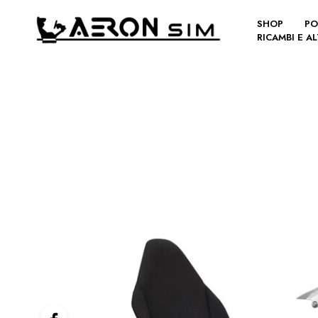
SHOP
PO
RICAMBI E A