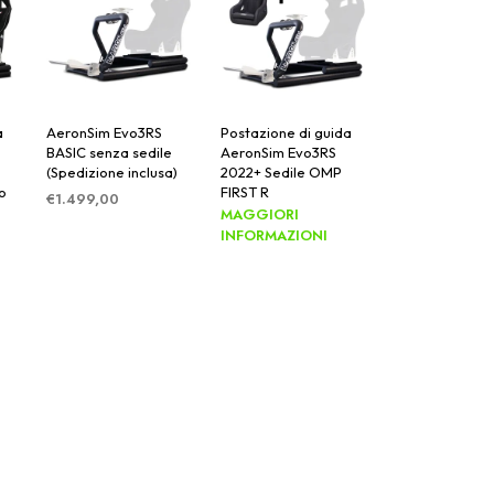
a
AeronSim Evo3RS
Postazione di guida
BASIC senza sedile
AeronSim Evo3RS
(Spedizione inclusa)
2022+ Sedile OMP
o
FIRST R
€
1.499,00
MAGGIORI
AGGIUNGI AL
INFORMAZIONI
CARRELLO