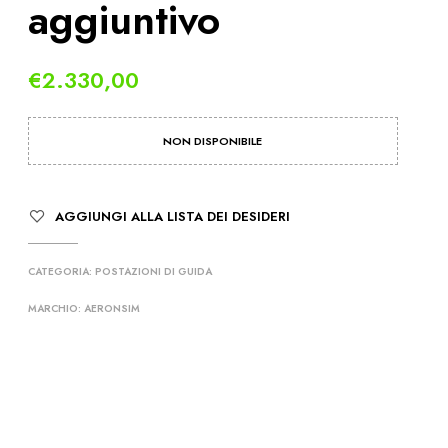
aggiuntivo
O
T
T
O
€
2.330,00
N
E
L
NON DISPONIBILE
C
A
R
R
AGGIUNGI ALLA LISTA DEI DESIDERI
E
L
L
CATEGORIA:
POSTAZIONI DI GUIDA
O
.
MARCHIO:
AERONSIM