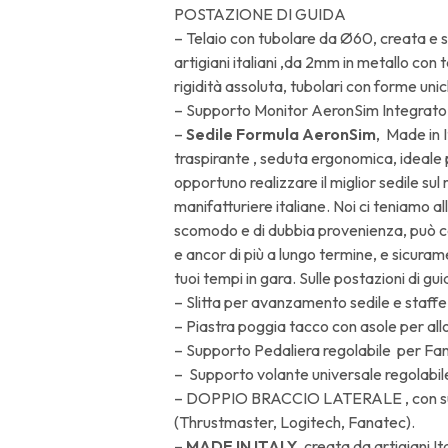
POSTAZIONE DI GUIDA
– Telaio con tubolare da Ø60, creata e s
artigiani italiani ,da 2mm in metallo con 
rigidità assoluta, tubolari con forme unic
– Supporto Monitor AeronSim Integrato
–
Sedile Formula AeronSim
, Made in 
traspirante , seduta ergonomica, ideale
opportuno realizzare il miglior sedile su
manifatturiere italiane. Noi ci teniamo al
scomodo e di dubbia provenienza, può c
e ancor di più a lungo termine, e sicura
tuoi tempi in gara. Sulle postazioni di g
– Slitta per avanzamento sedile e staffe l
– Piastra poggia tacco con asole per a
– Supporto Pedaliera regolabile per Fan
– Supporto volante universale regolabil
– DOPPIO BRACCIO LATERALE , con supp
(Thrustmaster, Logitech, Fanatec).
–
MADE IN ITALY
, creata da artigiani Ita