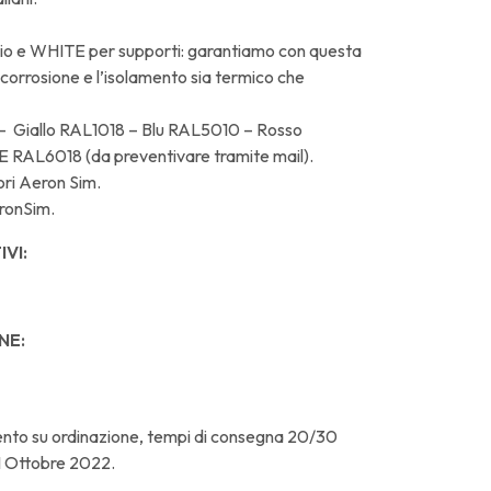
aio e WHITE per supporti: garantiamo con questa
 corrosione e l’isolamento sia termico che
K- Giallo RAL1018 – Blu RAL5010 – Rosso
AL6018 (da preventivare tramite mail).
ori Aeron Sim.
eronSim.
VI:
NE:
ento su ordinazione, tempi di consegna 20/30
l 1 Ottobre 2022.