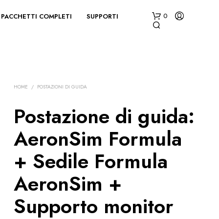
PACCHETTI COMPLETI
SUPPORTI
0
HOME
/
POSTAZIONI DI GUIDA
Postazione di guida:
AeronSim Formula
N
E
+ Sedile Formula
S
S
U
AeronSim +
N
P
Supporto monitor
R
O
D