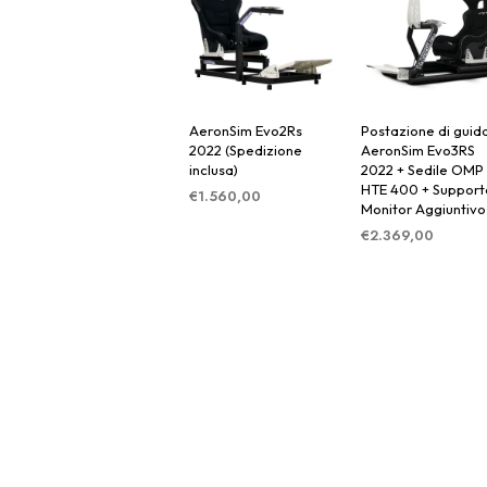
AeronSim Evo2Rs
Postazione di guid
2022 (Spedizione
AeronSim Evo3RS
inclusa)
2022 + Sedile OMP
HTE 400 + Support
€
1.560,00
Monitor Aggiuntivo
AGGIUNGI AL
€
2.369,00
CARRELLO
AGGIUNGI AL
CARRELLO