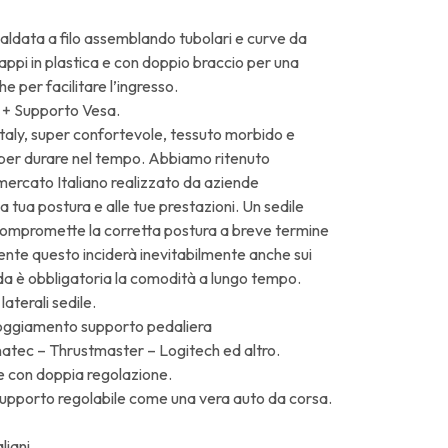
aldata a filo assemblando tubolari e curve da
tappi in plastica e con doppio braccio per una
he per facilitare l’ingresso.
 + Supporto Vesa.
Italy, super confortevole, tessuto morbido e
 per durare nel tempo. Abbiamo ritenuto
l mercato Italiano realizzato da aziende
la tua postura e alle tue prestazioni. Un sedile
ompromette la corretta postura a breve termine
mente questo inciderà inevitabilmente anche sui
uida è obbligatoria la comodità a lungo tempo.
aterali sedile.
lloggiamento supporto pedaliera
atec – Thrustmaster – Logitech ed altro.
e con doppia regolazione.
orto regolabile come una vera auto da corsa.
liani.