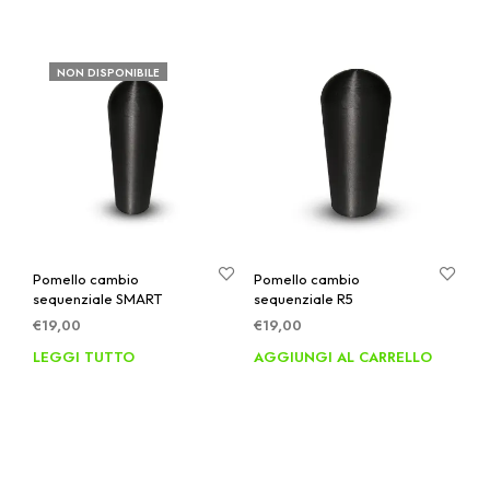
€25,00.
€20,00.
NON DISPONIBILE
Pomello cambio
Pomello cambio
sequenziale SMART
sequenziale R5
€
19,00
€
19,00
LEGGI TUTTO
AGGIUNGI AL CARRELLO