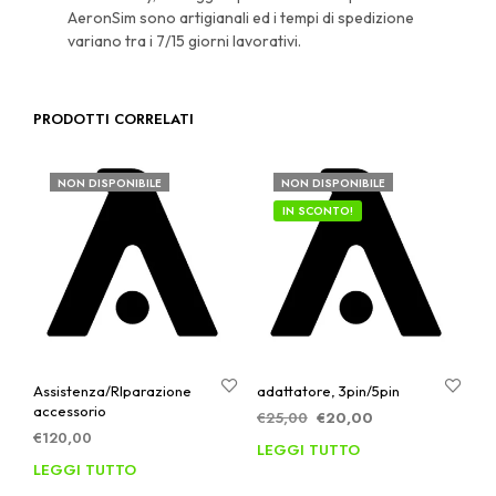
AeronSim sono artigianali ed i tempi di spedizione
variano tra i 7/15 giorni lavorativi.
PRODOTTI CORRELATI
NON DISPONIBILE
NON DISPONIBILE
IN SCONTO!
Assistenza/RIparazione
adattatore, 3pin/5pin
accessorio
Il
Il
€
25,00
€
20,00
€
120,00
prezzo
prezzo
LEGGI TUTTO
originale
attuale
LEGGI TUTTO
era:
è: