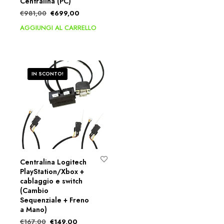
Centralina (PC)
€
981,00
€
699,00
AGGIUNGI AL CARRELLO
IN SCONTO!
Centralina Logitech
PlayStation/Xbox +
cablaggio e switch
(Cambio
Sequenziale + Freno
a Mano)
€
167,00
€
149,00