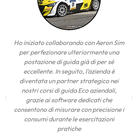
ando con Aeron Sim
Il mio simulatore è s
lteriormente una
compagno d’avventure
a già di per sé
quarantena: perfetto
ito, l’azienda è
allenato e, allo stess
r strategico nei
divertirsi. La postazion
da Eco aziendali,
made in Italy, è curata 
e dedicati che
dettaglio, mentre il ca
e con precisione i
sensazioni estremamente
e esercitazioni
davvero al t
che